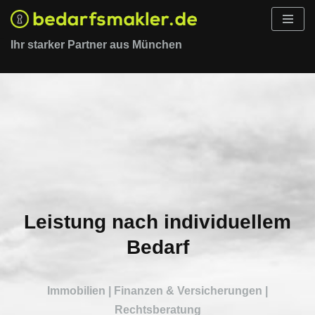
Zum
Ihr starker Partner aus München
Inhalt
springen
Leistung nach individuellem
Bedarf
Immobilien | Finanzen & Versicherungen |
Rechtsberatung